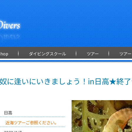
Shop
ダイビングスクール
ツアー
ツアー
奴に逢いにいきましょう！in日高★終了
日高
近海ツアーご参照ください。