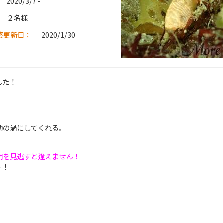
2020/3/7 -
２名様
終更新日：
2020/1/30
した！
動の渦にしてくれる。
期を見逃すと逢えません！
う！