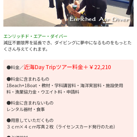
エンリッチド・エアー・ダイバー
減圧不要限界を延長でき、ダイビングに夢中になるものをもっとた
くさん与えてくれます。
近海Day Tripツアー料金＋￥22,210
●料金／
●料金に含まれるもの
1Beach+1Boat・教材・学科講習料・海洋実習料・施設使用
料・漁業協力金・ウエイト料・申請料
●料金に含まれないもの
レンタル器材・食事
●用意していただくもの
３ｃｍ×４ｃｍ写真２枚（ライセンスカード発行のため）