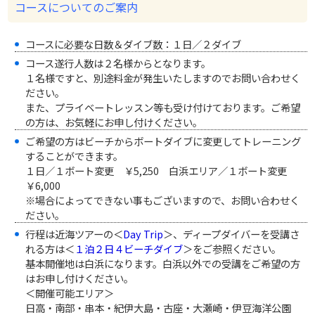
コースについてのご案内
コースに必要な日数＆ダイブ数：１日／２ダイブ
コース遂行人数は２名様からとなります。
１名様ですと、別途料金が発生いたしますのでお問い合わせく
ださい。
また、プライベートレッスン等も受け付けております。ご希望
の方は、お気軽にお申し付けください。
ご希望の方はビーチからボートダイブに変更してトレーニング
することができます。
１日／１ボート変更 ￥5,250 白浜エリア／１ボート変更
￥6,000
※場合によってできない事もございますので、お問い合わせく
ださい。
行程は近海ツアーの＜
Day Trip
＞、ディープダイバーを受講さ
れる方は＜
１泊２日４ビーチダイブ
＞をご参照ください。
基本開催地は白浜になります。白浜以外での受講をご希望の方
はお申し付けください。
＜開催可能エリア＞
日高・南部・串本・紀伊大島・古座・大瀬崎・伊豆海洋公園