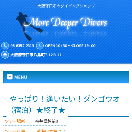
大阪守口市のダイビングショップ
06-6352-2313
OPEN 10 : 30 ～CLOSE 19 : 00
大阪府守口市八島町7-12 B-11
MENU
やっぱり！逢いたい！ダンゴウオ
（宿泊）★終了★
ツアー場所：
福井県越前町
ツアー料金：
近海日本海ツア