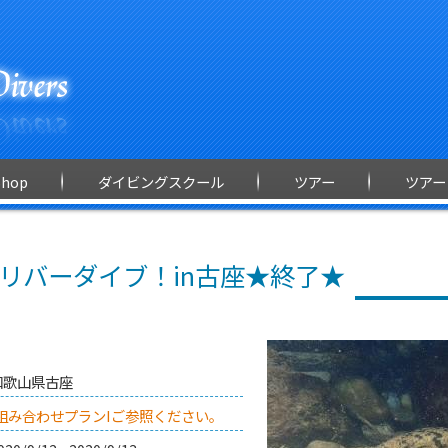
Shop
ダイビングスクール
ツアー
ツアー
リバーダイブ！in古座★終了★
和歌山県古座
組み合わせプランIご参照ください。