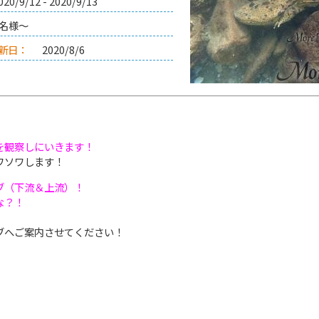
020/9/12 - 2020/9/13
3名様～
新日：
2020/8/6
を観察しにいきます！
ワソワします！
ブ（下流＆上流）！
な？！
ブへご案内させてください！