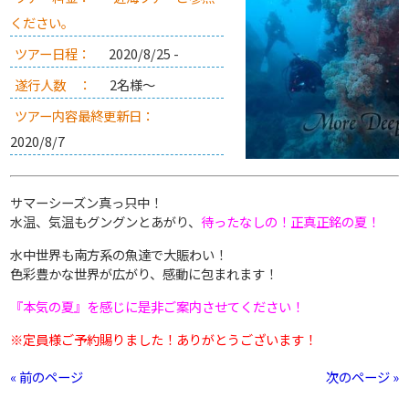
ください。
ツアー日程：
2020/8/25 -
遂行人数 ：
2名様～
ツアー内容最終更新日：
2020/8/7
サマーシーズン真っ只中！
水温、気温もグングンとあがり、
待ったなしの！正真正銘の夏！
水中世界も南方系の魚達で大賑わい！
色彩豊かな世界が広がり、感動に包まれます！
『本気の夏』を感じに是非ご案内させてください！
※定員様ご予約賜りました！ありがとうございます！
« 前のページ
次のページ »