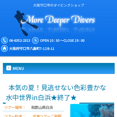
大阪守口市のダイビングショップ
06-6352-2313
OPEN 10 : 30 ～CLOSE 19 : 00
大阪府守口市八島町7-12 B-11
MENU
本気の夏！見逃せない色彩豊かな
水中世界in白浜★終了★
ツアー場所：
和歌山県白浜
ツアー料金：
近海ツアーご参照