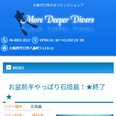
大阪守口市のダイビングショップ
06-6352-2313
OPEN 10 : 30 ～CLOSE 19 : 00
大阪府守口市八島町7-12 B-11
MENU
お盆前半やっぱり石垣島！★終了
★
ツアー場所：
石垣島
ツアー料金：
後日決