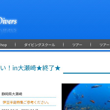
Shop
ダイビングスクール
ツアー
ツアー
い！in大瀬崎★終了★
静岡県大瀬崎
伊豆半島特集ご参考ください。