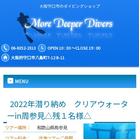
大阪守口市のダイビングショップ
06-6352-2313
OPEN 10 : 30 ～CLOSE 19 : 00
大阪府守口市八島町7-12 B-11
MENU
2022年潜り納め クリアウォータ
ーin周参見△残１名様△
ツアー場所：
和歌山県周参見
ツアー料金：
近海ツアーご参照