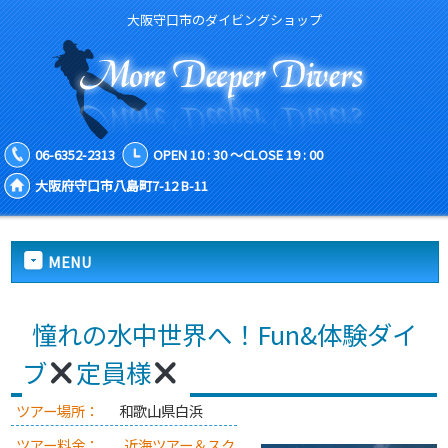
大阪守口市のダイビングショップ
06-6352-2313
OPEN 10 : 30 ～CLOSE 19 : 00
大阪府守口市八島町7-12 B-11
MENU
憧れの水中世界へ！Fun&体験ダイ
ブ
定員様
ツアー場所：
和歌山県白浜
ツアー料金：
近海ツアー＆スク