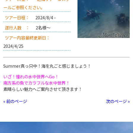
ールご参照ください。
ツアー日程：
2024/8/4 -
遂行人数 ：
2名様～
ツアー内容最終更新日：
2024/4/25
Summer真っ只中！海を丸ごと感じましょう！
いざ！憧れの水中世界へGo！
南方系の魚でカラフルな水中世界！
素晴らしい魅力へご案内させて頂きます！
« 前のページ
次のページ »