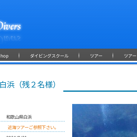
Shop
ダイビングスクール
ツアー
ツアー
n白浜（残２名様）
和歌山県白浜
近海ツアーご参照下さい。