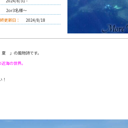
2024/8/31 -
：
2or3名様～
最終更新日：
2024/8/18
 夏 」の風物詩です。
の近海の世界。
い！