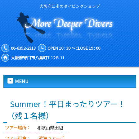
大阪守口市のダイビングショップ
06-6352-2313
OPEN 10 : 30 ～CLOSE 19 : 00
大阪府守口市八島町7-12 B-11
MENU
Summer！平日まったりツアー！
（残１名様）
ツアー場所：
和歌山県田辺
ツアー料金：
近海ツアーご