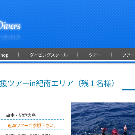
Shop
ダイビングスクール
ツアー
ツアー
援ツアーin紀南エリア（残１名様）
串本・紀伊大島
近海ツアーご参照下さい。