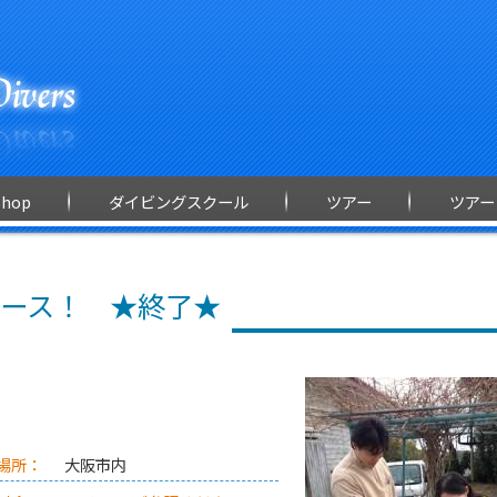
Shop
ダイビングスクール
ツアー
ツアー
ース！ ★終了★
場所：
大阪市内