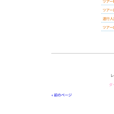
ツアー
ツアー
遂行人
ツアー
レ
ダ
« 前のページ