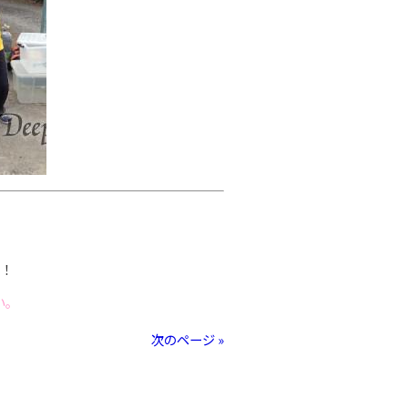
！
い。
次のページ »