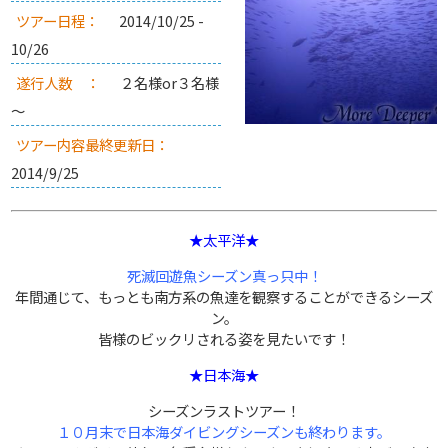
ツアー日程：
2014/10/25 -
10/26
遂行人数 ：
２名様or３名様
～
ツアー内容最終更新日：
2014/9/25
★太平洋★
死滅回遊魚シーズン真っ只中！
年間通じて、もっとも南方系の魚達を観察することができるシーズ
ン。
皆様のビックリされる姿を見たいです！
★日本海★
シーズンラストツアー！
１０月末で日本海ダイビングシーズンも終わります。