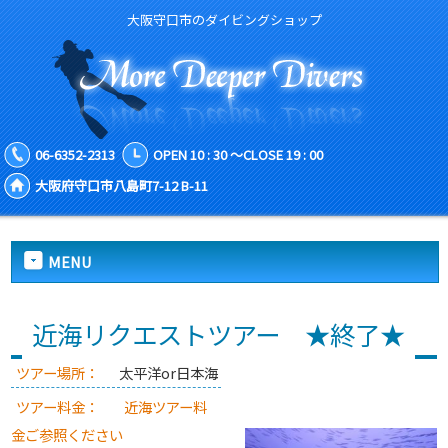
大阪守口市のダイビングショップ
06-6352-2313
OPEN 10 : 30 ～CLOSE 19 : 00
大阪府守口市八島町7-12 B-11
MENU
近海リクエストツアー ★終了★
ツアー場所：
太平洋or日本海
ツアー料金：
近海ツアー料
金ご参照ください