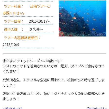
ツアー料金：
近海ツアーご
参照ください。
ツアー日程：
2015/10/17 -
遂行人数 ：
２名様～
ツアー内容最終更新日：
2015/10/9
まだまだウエットシーズンの時期です！
ラストウエットを着用されたい方は、是非、ダイブへご案内させて
ください！
死滅回遊魚、カラフルな魚達に囲まれて、祝福のひと時を過ごしま
しょう！
近海でも最近暑い！いや、熱い！ダイナミック＆魚影の南部へいき
ましょう！
« 前のページ
次のページ »