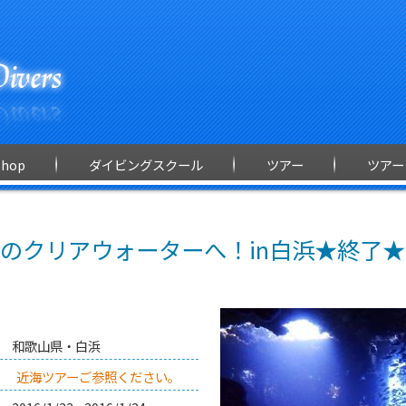
Shop
ダイビングスクール
ツアー
ツアー
のクリアウォーターへ！in白浜★終了★
和歌山県・白浜
近海ツアーご参照ください。