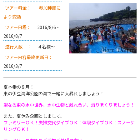
ツアー料金：
参加種類に
より変動
ツアー日程：
2016/8/6 -
2016/8/7
遂行人数 ：
４名様～
ツアー内容最終更新日：
2016/3/7
夏本番の８月！
東の伊豆海洋公園の海で一緒に大暴れしましょう！
聖なる東の水中世界、水中生物と触れ合い、潜りまくりましょう！
また、夏休み企画としまして、
ファミリーＯＫ！夫婦交代ダイブＯＫ！体験ダイブＯＫ！スノーケ
リングＯＫ！