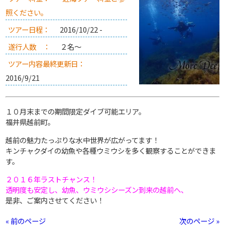
照ください。
ツアー日程：
2016/10/22 -
遂行人数 ：
２名～
ツアー内容最終更新日：
2016/9/21
１０月末までの期間限定ダイブ可能エリア。
福井県越前町。
越前の魅力たっぷりな水中世界が広がってます！
キンチャクダイの幼魚や各種ウミウシを多く観察することができま
す。
２０１６年ラストチャンス！
透明度も安定し、幼魚、ウミウシシーズン到来の越前へ、
是非、ご案内させてください！
« 前のページ
次のページ »