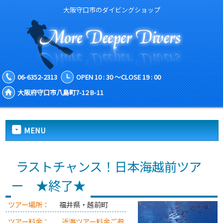
大阪守口市のダイビングショップ
06-6352-2313
OPEN 10 : 30 ～CLOSE 19 : 00
大阪府守口市八島町7-12 B-11
MENU
ラストチャンス！日本海越前ツア
ー ★終了★
ツアー場所：
福井県・越前町
ツアー料金：
近海ツアー料金ご参