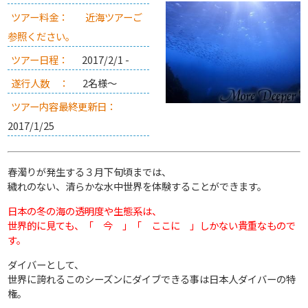
ツアー料金：
近海ツアーご
参照ください。
ツアー日程：
2017/2/1 -
遂行人数 ：
2名様～
ツアー内容最終更新日：
2017/1/25
春濁りが発生する３月下旬頃までは、
穢れのない、清らかな水中世界を体験することができます。
日本の冬の海の透明度や生態系は、
世界的に見ても、「 今 」「 ここに 」しかない貴重なもので
す。
ダイバーとして、
世界に誇れるこのシーズンにダイブできる事は日本人ダイバーの特
権。