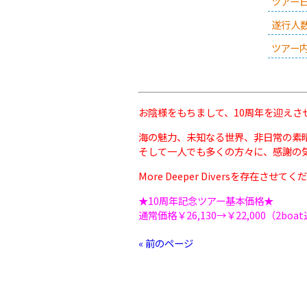
ツアー
遂行人
ツアー
お陰様をもちまして、10周年を迎えさ
海の魅力、未知なる世界、非日常の素
そして一人でも多くの方々に、感謝の
More Deeper Diversを存在
★10周年記念ツアー基本価格★
通常価格￥26,130→
￥22,000（2boa
« 前のページ