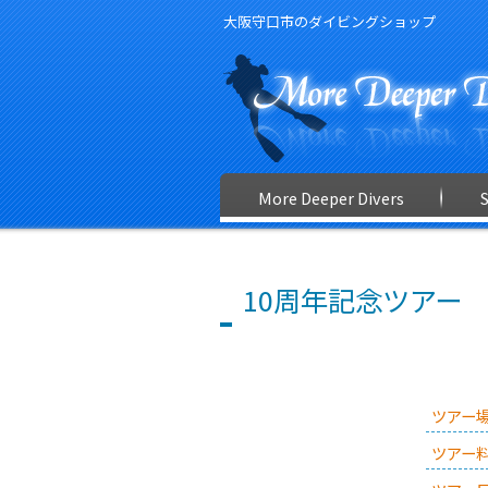
大阪守口市のダイビングショップ
More Deeper Divers
10周年記念ツアー
ツアー
ツアー