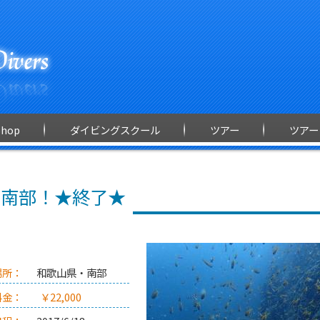
Shop
ダイビングスクール
ツアー
ツアー
 南部！★終了★
場所：
和歌山県・南部
料金：
￥22,000