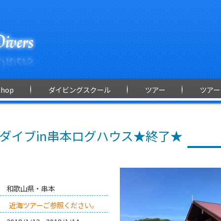
Shop
ダイビングスクール
ツアー
ツアー
ダイブin串本ログハウス★終了★
和歌山県・串本
近海ツアーご参照ください。