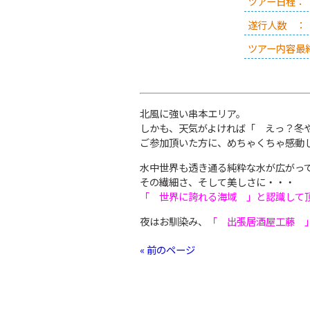
ツアー日程：
遂行人数 ：
ツアー内容最
北風に強い串本エリア。
しかも、天気がよければ「 えっ？冬
ご参加頂いた方に、めちゃくちゃ感動
水中世界も透き通る純粋な水が広がっ
その繊細さ、そして美しさに・・・
「 世界に誇れる海域 」と認識して
夜はお馴染み、
「 出張居酒屋工藤 
« 前のページ