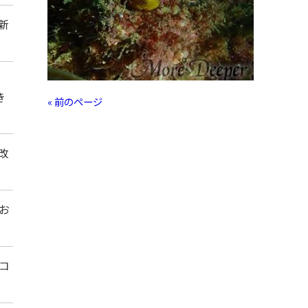
新
き
« 前のページ
改
お
コ