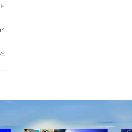
ト
ビ
に伴