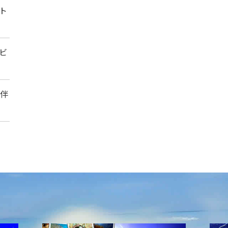
ト
ビ
に伴