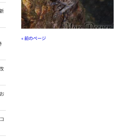
新
« 前のページ
き
改
お
コ