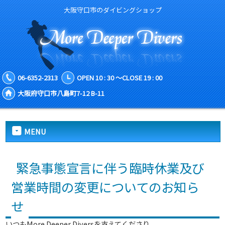
大阪守口市のダイビングショップ
06-6352-2313
OPEN 10 : 30 ～CLOSE 19 : 00
大阪府守口市八島町7-12 B-11
MENU
緊急事態宣言に伴う臨時休業及び
営業時間の変更についてのお知ら
せ
いつもMore Deeper Diversを支えてくださり、