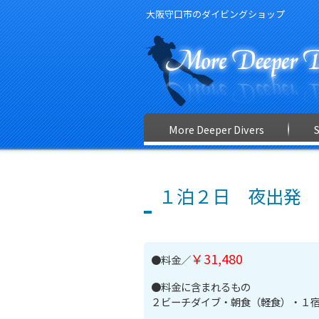
大阪守口市のダイビングショップ
More Deeper Divers
１泊２日 夜出発 
￥31,480
●料金／
●料金に含まれるもの
２ビーチダイブ・朝食（軽食）・１