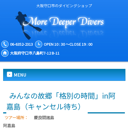
大阪守口市のダイビングショップ
06-6352-2313
OPEN 10 : 30 ～CLOSE 19 : 00
大阪府守口市八島町7-12 B-11
MENU
みんなの故郷「格別の時間」in阿
嘉島（キャンセル待ち）
ツアー場所：
慶良間諸島
阿嘉島