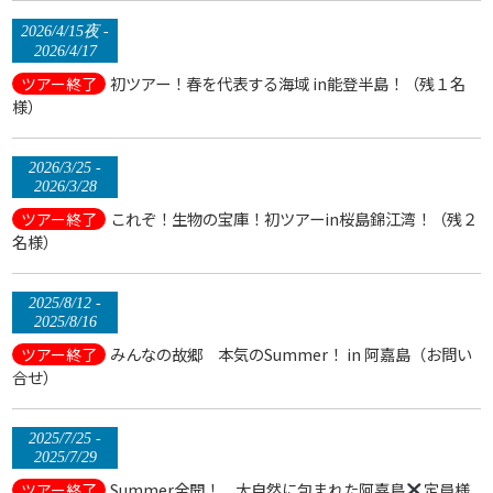
2026/4/15夜 -
2026/4/17
初ツアー！春を代表する海域 in能登半島！（残１名
ツアー終了
様）
2026/3/25 -
2026/3/28
これぞ！生物の宝庫！初ツアーin桜島錦江湾！（残２
ツアー終了
名様）
2025/8/12 -
2025/8/16
みんなの故郷 本気のSummer！ in 阿嘉島（お問い
ツアー終了
合せ）
2025/7/25 -
2025/7/29
Summer全開！ 大自然に包まれた阿嘉島
定員様
ツアー終了