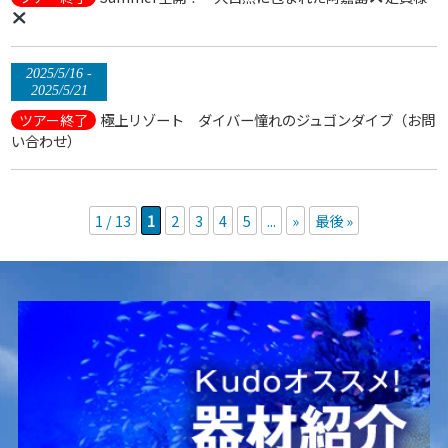
2025/5/16 -
2025/5/21
極上リゾート ダイバー憧れのジュゴンダイブ（お問
ツアー終了
い合わせ）
1 / 13
1
2
3
4
5
...
»
最後 »