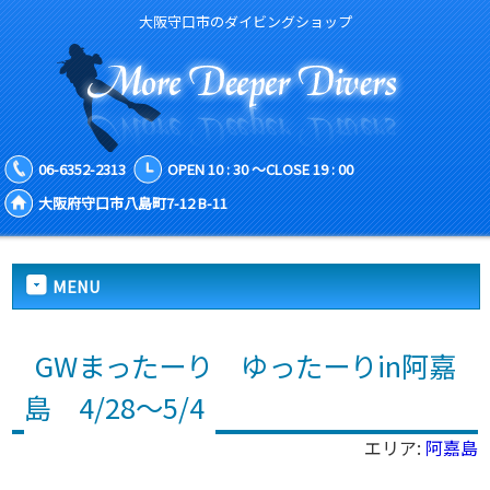
大阪守口市のダイビングショップ
06-6352-2313
OPEN 10 : 30 ～CLOSE 19 : 00
大阪府守口市八島町7-12 B-11
MENU
GWまったーり ゆったーりin阿嘉
島 4/28～5/4
エリア:
阿嘉島