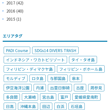
2017 (42)
2016 (40)
2015 (1)
エリアタグ
PADI Course
SDGs14 DIVERS TRASH
インドネシア・ワカトビリゾート
タイ・タオ島
フィリピン・ディマクヤ島
フィリピン・ボホール島
モルディブ
ロタ島
与那国島
串本
伊豆海洋公園
内浦
出雲日御碕
古座
周参見
多良間
大瀬崎
宮古島
富戸
愛媛県愛南町
日高
沖縄本島
田辺
白浜
石垣島