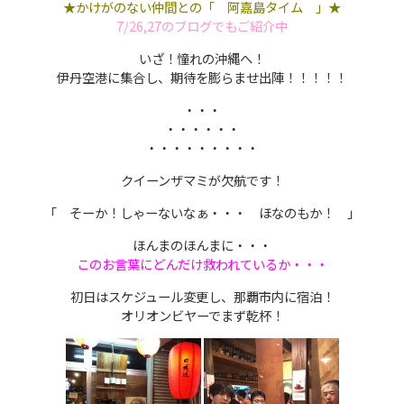
★かけがのない仲間との「 阿嘉島タイム 」★
7/26,27のブログでもご紹介中
いざ！憧れの沖縄へ！
伊丹空港に集合し、期待を膨らませ出陣！！！！！
・・・
・・・・・・
・・・・・・・・・
クイーンザマミが欠航です！
「 そーか！しゃーないなぁ・・・ ほなのもか！ 」
ほんまのほんまに・・・
このお言葉にどんだけ救われているか・・・
初日はスケジュール変更し、那覇市内に宿泊！
オリオンビヤーでまず乾杯！