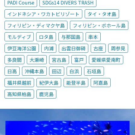
PADI Course
SDGs14 DIVERS TRASH
インドネシア・ワカトビリゾート
タイ・タオ島
フィリピン・ディマクヤ島
フィリピン・ボホール島
モルディブ
ロタ島
与那国島
串本
伊豆海洋公園
内浦
出雲日御碕
古座
周参見
多良間
大瀬崎
宮古島
富戸
愛媛県愛南町
日高
沖縄本島
田辺
白浜
石垣島
福井県越前
紀伊大島
能登半島
阿嘉島
高知県柏島
鹿児島