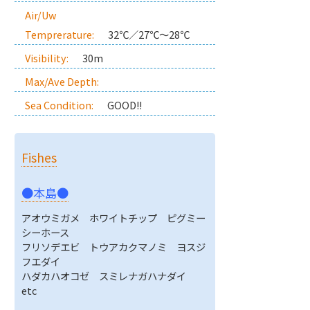
Air/Uw
Temprerature:
32℃／27℃～28℃
Visibility:
30m
Max/Ave Depth:
Sea Condition:
GOOD!!
Fishes
●本島●
アオウミガメ ホワイトチップ ピグミー
シーホース
フリソデエビ トウアカクマノミ ヨスジ
フエダイ
ハダカハオコゼ スミレナガハナダイ
etc