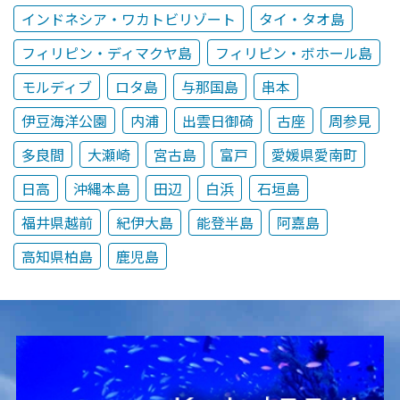
インドネシア・ワカトビリゾート
タイ・タオ島
フィリピン・ディマクヤ島
フィリピン・ボホール島
モルディブ
ロタ島
与那国島
串本
伊豆海洋公園
内浦
出雲日御碕
古座
周参見
多良間
大瀬崎
宮古島
富戸
愛媛県愛南町
日高
沖縄本島
田辺
白浜
石垣島
福井県越前
紀伊大島
能登半島
阿嘉島
高知県柏島
鹿児島