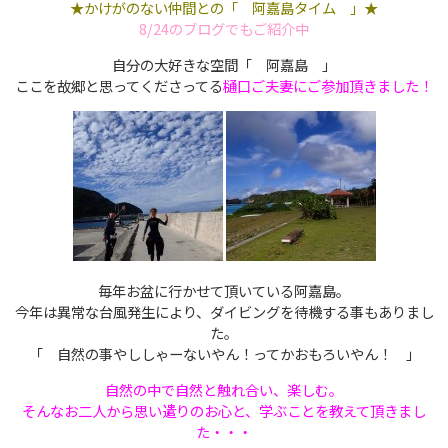
★かけがのない仲間との「 阿嘉島タイム 」★
8/24のブログでもご紹介中
自分の大好きな空間「 阿嘉島 」
ここを故郷と思ってくださってる
樋口ご夫妻にご参加頂きました！
毎年お盆に行かせて頂いている阿嘉島。
今年は異常な台風発生により、ダイビングを待機する事もありまし
た。
「 自然の事やししゃーないやん！ってかおもろいやん！ 」
自然の中で自然と触れ合い、楽しむ。
そんなお二人から思い遣りのお心と、学ぶことを教えて頂きまし
た・・・