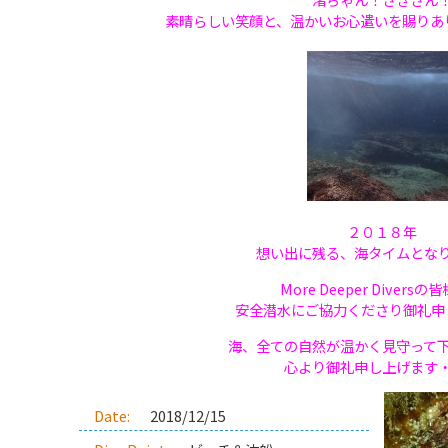
素晴らしい笑顔と、温かいお心遣いを賜りあ
２０１８年
想い出に残る、海タイムとな
More Deeper Divers
安全潜水にご協力くださり御礼申
海、全ての自然が温かく見守って
心より御礼申し上げます
Date:
2018/12/15