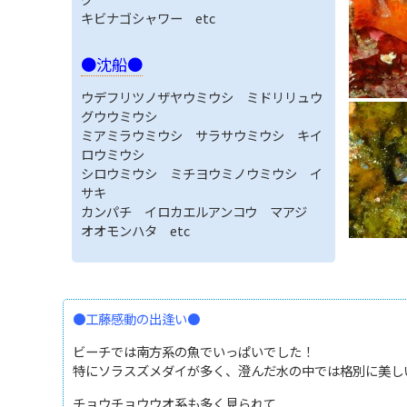
キビナゴシャワー etc
●沈船●
ウデフリツノザヤウミウシ ミドリリュウ
グウウミウシ
ミアミラウミウシ サラサウミウシ キイ
ロウミウシ
シロウミウシ ミチヨウミノウミウシ イ
サキ
カンパチ イロカエルアンコウ マアジ
オオモンハタ etc
●工藤感動の出逢い●
ビーチでは南方系の魚でいっぱいでした！
特にソラスズメダイが多く、澄んだ水の中では格別に美し
チョウチョウウオ系も多く見られて