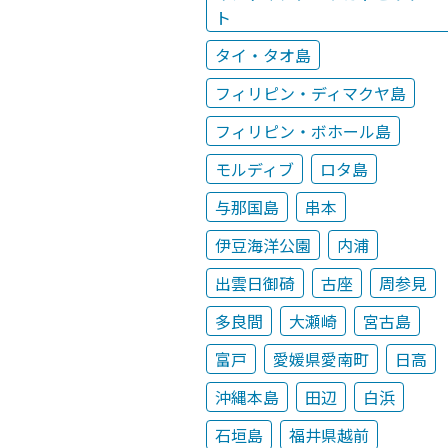
ト
タイ・タオ島
フィリピン・ディマクヤ島
フィリピン・ボホール島
モルディブ
ロタ島
与那国島
串本
伊豆海洋公園
内浦
出雲日御碕
古座
周参見
多良間
大瀬崎
宮古島
富戸
愛媛県愛南町
日高
沖縄本島
田辺
白浜
石垣島
福井県越前