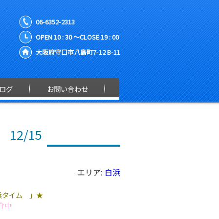
06-6352-2313
OPEN 10 : 30 ～CLOSE 19 : 00
大阪府守口市八島町7-12 B-11
ログ
お問い合わせ
12/15
エリア:
白浜
浜タイム 」★
介中