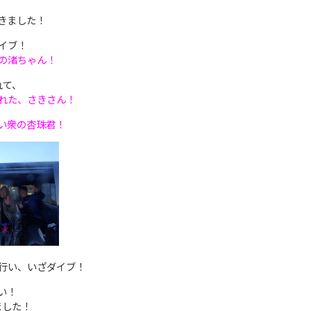
きました！
イブ！
の
渚ちゃん！
れて、
れた、
さきさん！
い衆の
杏珠君！
行い、いざダイブ！
い！
ました！