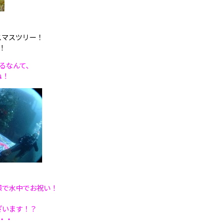
スマスツリー！
！
るなんて、
ね！
様で水中でお祝い！
ざいます！？
・・