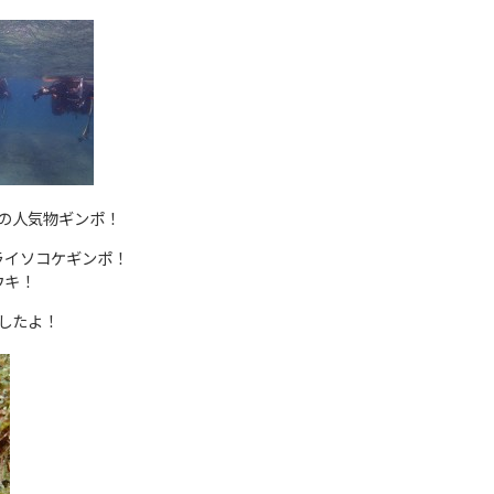
の人気物ギンポ！
ライソコケギンポ！
ウキ！
したよ！