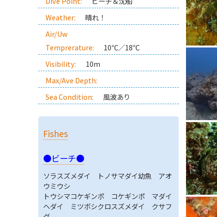
Dive Point:
ビーチ＆沈船
Weather:
晴れ！
Air/Uw
Temprerature:
10℃／18℃
Visibility:
10m
Max/Ave Depth:
Sea Condition:
風波あり
Fishes
●ビーチ●
ソラスズメダイ トノサマダイ幼魚 アオ
ウミウシ
トウシマコケギンポ コケギンポ マダイ
ヘダイ ミツボシクロスズメダイ クサフ
グ