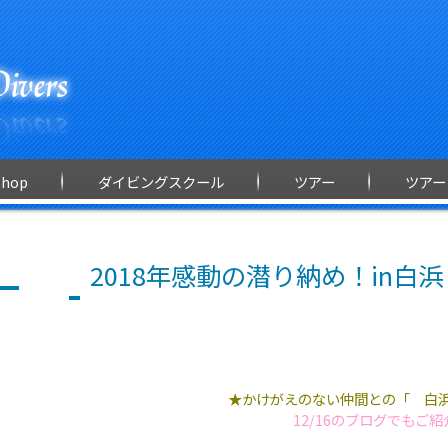
Shop
ダイビングスクール
ツアー
ツアー
2018年感動の潜り納め！in白浜 
★かけがえのない仲間との「 白
12/16のブログでもご紹