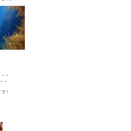
・・・
・・
イブ！