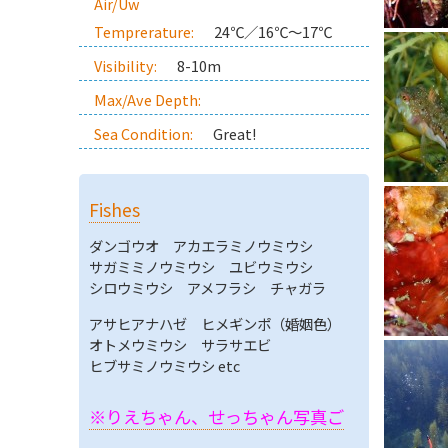
Air/Uw
Temprerature:
24℃／16℃～17℃
Visibility:
8-10m
Max/Ave Depth:
Sea Condition:
Great!
Fishes
ダンゴウオ アカエラミノウミウシ
サガミミノウミウシ ユビウミウシ
シロウミウシ アメフラシ チャガラ
アサヒアナハゼ ヒメギンポ（婚姻色）
オトメウミウシ サラサエビ
ヒブサミノウミウシ etc
※りえちゃん、せっちゃん写真ご