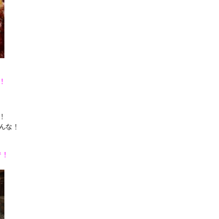
！
！
んな！
で！