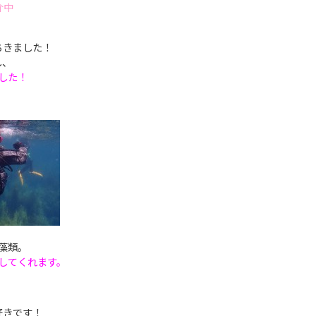
介中
！
ちきました！
し、
した！
藻類。
してくれます。
好きです！