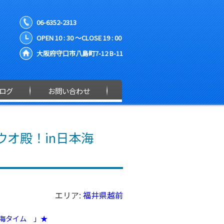
06-6352-2313
OPEN 10 : 30 ～CLOSE 19 : 00
大阪府守口市八島町7-12 B-11
ログ
お問い合わせ
ウオ殿！in日本海
エリア:
福井県越前
海タイム 」★