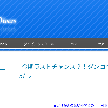
Shop
ダイビングスクール
ツアー
ツアー
今期ラストチャンス？！ダンゴ
5/12
★かけがえのない仲間との「 日本