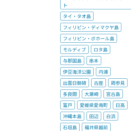
ト
タイ・タオ島
フィリピン・ディマクヤ島
フィリピン・ボホール島
モルディブ
ロタ島
与那国島
串本
伊豆海洋公園
内浦
出雲日御碕
古座
周参見
多良間
大瀬崎
宮古島
富戸
愛媛県愛南町
日高
沖縄本島
田辺
白浜
石垣島
福井県越前