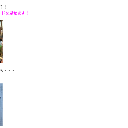
？！
ードを見せます！
ら・・・
！