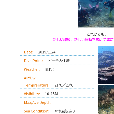
これからも、
新しい環境、新しい感動を求めて海に
Date:
2019/11/4
Dive Point:
ビーチ＆住崎
Weather:
晴れ！
Air/Uw
Temprerature:
21℃／23℃
Visibility:
10-15M
Max/Ave Depth:
Sea Condition:
やや風波あり