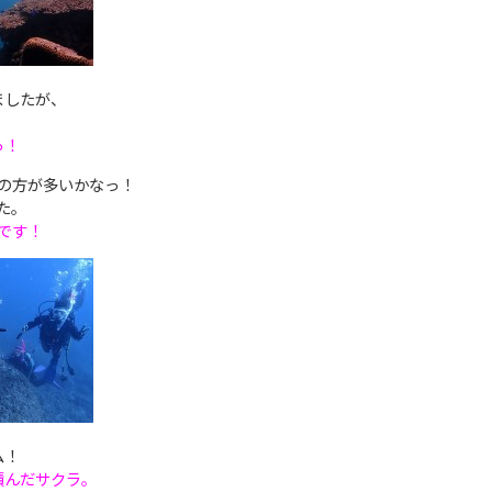
ましたが、
っ！
の方が多いかなっ！
た。
です！
ム！
積んだサクラ。