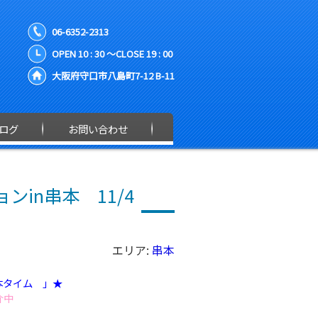
06-6352-2313
OPEN 10 : 30 ～CLOSE 19 : 00
大阪府守口市八島町7-12 B-11
ログ
お問い合わせ
in串本 11/4
エリア:
串本
本タイム 」★
介中