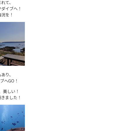
まれて、
ツダイブへ！
海況を！
もあり、
ブへGO！
、美しい！
頂きました！