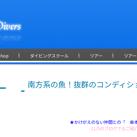
Shop
ダイビングスクール
ツアー
ツアー
南方系の魚！抜群のコンディション
★かけがえのない仲間との「 串
11/5のブログでもご紹