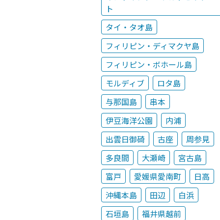
ト
タイ・タオ島
フィリピン・ディマクヤ島
フィリピン・ボホール島
モルディブ
ロタ島
与那国島
串本
伊豆海洋公園
内浦
出雲日御碕
古座
周参見
多良間
大瀬崎
宮古島
富戸
愛媛県愛南町
日高
沖縄本島
田辺
白浜
石垣島
福井県越前