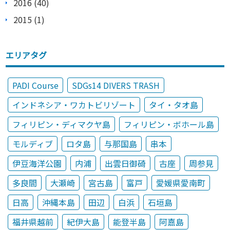
2016 (40)
2015 (1)
エリアタグ
PADI Course
SDGs14 DIVERS TRASH
インドネシア・ワカトビリゾート
タイ・タオ島
フィリピン・ディマクヤ島
フィリピン・ボホール島
モルディブ
ロタ島
与那国島
串本
伊豆海洋公園
内浦
出雲日御碕
古座
周参見
多良間
大瀬崎
宮古島
富戸
愛媛県愛南町
日高
沖縄本島
田辺
白浜
石垣島
福井県越前
紀伊大島
能登半島
阿嘉島