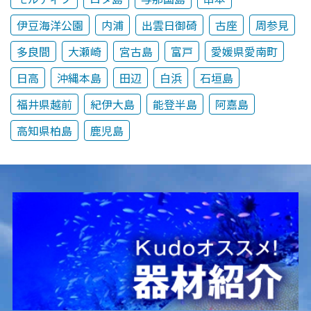
伊豆海洋公園
内浦
出雲日御碕
古座
周参見
多良間
大瀬崎
宮古島
富戸
愛媛県愛南町
日高
沖縄本島
田辺
白浜
石垣島
福井県越前
紀伊大島
能登半島
阿嘉島
高知県柏島
鹿児島