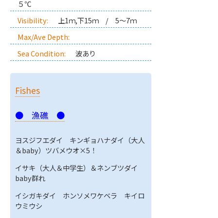
５℃
Visibility:
上1ｍ,下15ｍ / 5～7ｍ
Max/Ave Depth:
Sea Condition:
波あり
Fishes
● 漁礁 ●
ヨスジフエダイ キンギョハナダイ（大人
＆baby）ツバメウオ×5！
イサキ（大人＆中学生）＆ネンブツダイ
baby群れ
イシガキダイ ホンソメワケベラ キイロ
ウミウシ