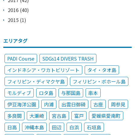
2017 (42)
2016 (40)
2015 (1)
エリアタグ
PADI Course
SDGs14 DIVERS TRASH
インドネシア・ワカトビリゾート
タイ・タオ島
フィリピン・ディマクヤ島
フィリピン・ボホール島
モルディブ
ロタ島
与那国島
串本
伊豆海洋公園
内浦
出雲日御碕
古座
周参見
多良間
大瀬崎
宮古島
富戸
愛媛県愛南町
日高
沖縄本島
田辺
白浜
石垣島