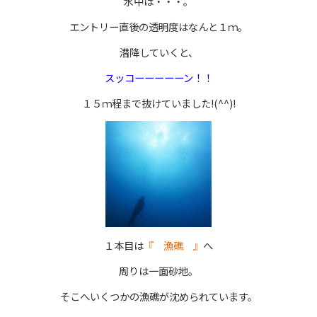
水中は・・・。
エントリー直後の透明度はなんと１ｍ。
潜降していくと、
スッコーーーーーン！！
１５ｍ程まで抜けていました!(^^)!
１本目は
『 漁礁 』
へ
周りは一面砂地。
そこへいくつかの漁礁が沈められています。