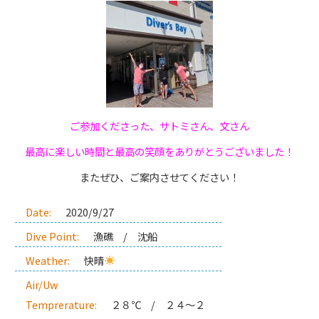
ご参加くださった、サトミさん、文さん
最高に楽しい時間と最高の笑顔をありがとうございました！
またぜひ、ご案内させてください！
Date:
2020/9/27
Dive Point:
漁礁 / 沈船
Weather:
快晴
Air/Uw
Temprerature:
２８℃ / ２４～２