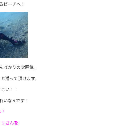
るビーチへ！
んばかりの雰囲気。
りと潜って頂けます。
てこい！！
れいなんです！
は！
ノリさんを