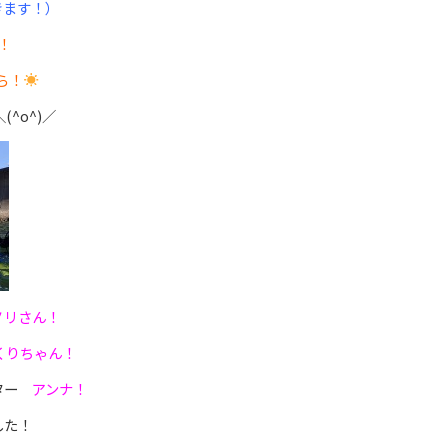
きます！）
！
ら！
^o^)／
ノリさん！
りちゃん！
スター
アンナ！
した！