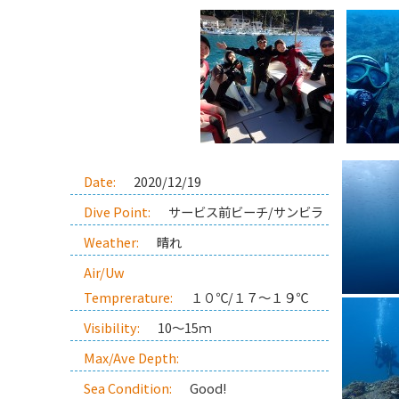
Date:
2020/12/19
Dive Point:
サービス前ビーチ/サンビラ
Weather:
晴れ
Air/Uw
Temprerature:
１０℃/１７～１９℃
Visibility:
10～15ｍ
Max/Ave Depth:
Sea Condition:
Good!