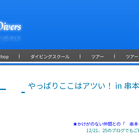
Shop
ダイビングスクール
ツアー
ツアー
やっぱりここはアツい！ in 串本 1
★かけがのない仲間との「 串本
12/21、25のブログでも