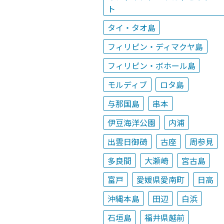
ト
タイ・タオ島
フィリピン・ディマクヤ島
フィリピン・ボホール島
モルディブ
ロタ島
与那国島
串本
伊豆海洋公園
内浦
出雲日御碕
古座
周参見
多良間
大瀬崎
宮古島
富戸
愛媛県愛南町
日高
沖縄本島
田辺
白浜
石垣島
福井県越前