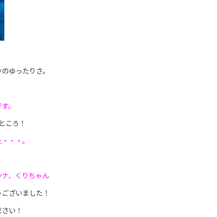
！
りのゆったりさ。
です。
ところ！
た・・・。
ンナ、くりちゃん
うございました！
ださい！