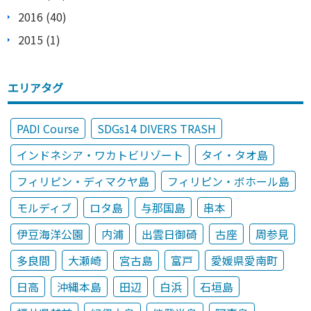
2016 (40)
2015 (1)
エリアタグ
PADI Course
SDGs14 DIVERS TRASH
インドネシア・ワカトビリゾート
タイ・タオ島
フィリピン・ディマクヤ島
フィリピン・ボホール島
モルディブ
ロタ島
与那国島
串本
伊豆海洋公園
内浦
出雲日御碕
古座
周参見
多良間
大瀬崎
宮古島
富戸
愛媛県愛南町
日高
沖縄本島
田辺
白浜
石垣島