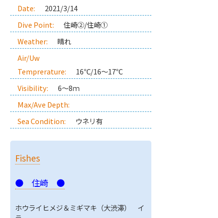
Date:
2021/3/14
Dive Point:
住崎②/住崎①
Weather:
晴れ
Air/Uw
Temprerature:
16℃/16～17℃
Visibility:
6～8ｍ
Max/Ave Depth:
Sea Condition:
ウネリ有
Fishes
● 住崎 ●
ホウライヒメジ＆ミギマキ（大渋滞） イ
ラ