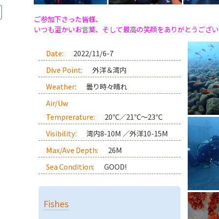
ご参加下さった皆様、
いつも温かいお言葉、そして最高の笑顔をありがとうござい
Date:
2022/11/6-7
Dive Point:
外洋＆湾内
Weather:
曇り時々晴れ
Air/Uw
Temprerature:
20℃／21℃～23℃
Visibility:
湾内8-10M ／外洋10-15M
Max/Ave Depth:
26M
Sea Condition:
GOOD!
Fishes