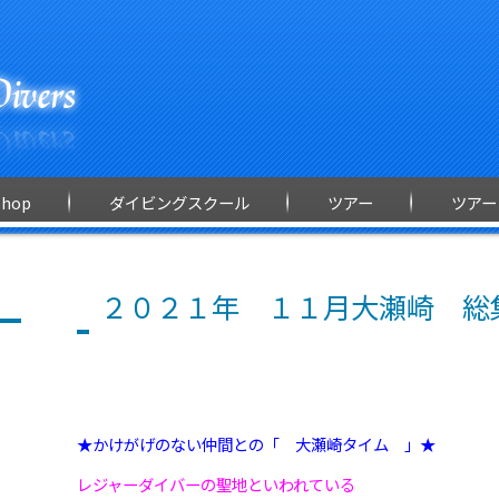
Shop
ダイビングスクール
ツアー
ツアー
２０２１年 １１月大瀬崎 総
★かけがげのない仲間との「 大瀬崎タイム 」★
レジャーダイバーの聖地といわれている