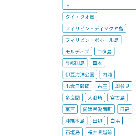
ト
タイ・タオ島
フィリピン・ディマクヤ島
フィリピン・ボホール島
モルディブ
ロタ島
与那国島
串本
伊豆海洋公園
内浦
出雲日御碕
古座
周参見
多良間
大瀬崎
宮古島
富戸
愛媛県愛南町
日高
沖縄本島
田辺
白浜
石垣島
福井県越前