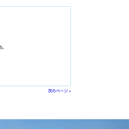
為、
次のページ »