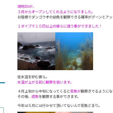
現地DSが、
３月からオープンしてくれるようになりました。
お陰様でダンゴウオの幼魚を観察できる確率がグーンとアッ
１ダイブで１０匹以上の彼らに逢う事ができました！
低水温を好む彼ら。
水温が上がる前に観察を狙います。
４月上旬から中旬になってくると
若魚が
観察きでるようにな
その後、
成魚
を観察する事ができます。
今年は５月には行かせて頂いてないんで若魚どまり。