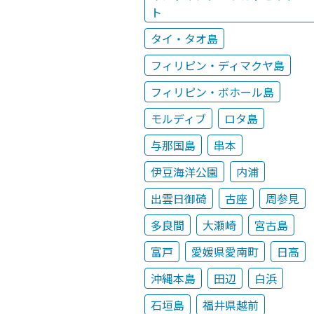
ト
タイ・タオ島
フィリピン・ディマクヤ島
フィリピン・ボホール島
モルディブ
ロタ島
与那国島
串本
伊豆海洋公園
内浦
出雲日御碕
古座
周参見
多良間
大瀬崎
宮古島
富戸
愛媛県愛南町
日高
沖縄本島
田辺
白浜
石垣島
福井県越前