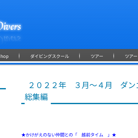
Shop
ダイビングスクール
ツアー
ツアー
２０２２年 ３月～４月 ダ
総集編
★かけがえのない仲間との「 越前タイム 」★