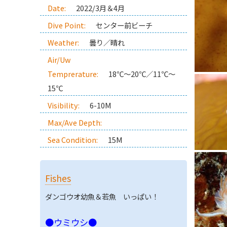
Date:
2022/3月＆4月
Dive Point:
センター前ビーチ
Weather:
曇り／晴れ
Air/Uw
Temprerature:
18℃～20℃／11℃～
15℃
Visibility:
6-10M
Max/Ave Depth:
Sea Condition:
15M
Fishes
ダンゴウオ幼魚＆若魚 いっぱい！
●ウミウシ●