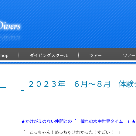
Shop
ダイビングスクール
ツアー
ツアー
２０２３年 ６月～８月 体験
★かけがえのない仲間との「 憧れの水中世界タイム 」★
「 こっちゃん！めっちゃきれかった！すごい！ 」