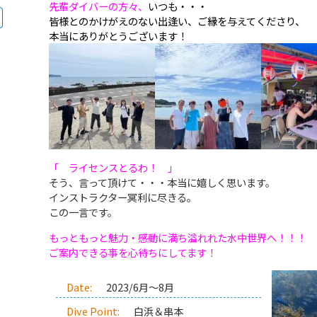
先輩ダイバーの方々、
いつも・・・
皆様とのかけがえのない出逢い、ご縁を与えてくださり、
本当にありがとうございます！
「 ライセンスとるわ！ 」
そう、言って頂けて・・・本当に嬉しく思います。
インストラクター冥利に尽きる。
この一言です。
もっともっと魅力・
感動に満ち溢れれた水中世界へ！！！
ご案内できる事を
心待ちにしてます！
Date:
2023/6月～8月
Dive Point:
白浜＆串本