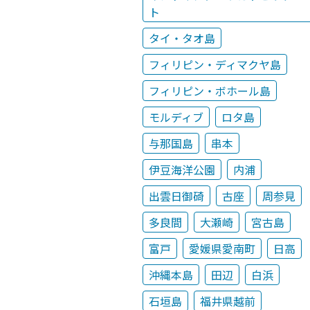
ト
タイ・タオ島
フィリピン・ディマクヤ島
フィリピン・ボホール島
モルディブ
ロタ島
与那国島
串本
伊豆海洋公園
内浦
出雲日御碕
古座
周参見
多良間
大瀬崎
宮古島
富戸
愛媛県愛南町
日高
沖縄本島
田辺
白浜
石垣島
福井県越前