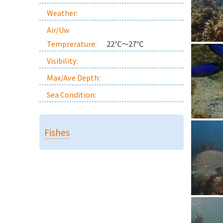
Weather:
Air/Uw
Temprerature:
22℃～27℃
Visibility:
Max/Ave Depth:
Sea Condition:
Fishes