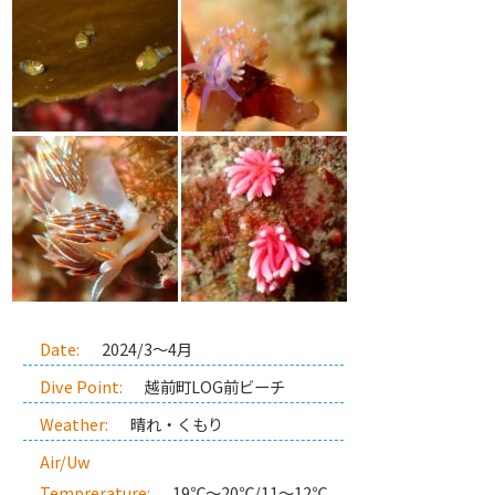
Date:
2024/3～4月
Dive Point:
越前町LOG前ビーチ
Weather:
晴れ・くもり
Air/Uw
Temprerature:
19℃～20℃/11～12℃