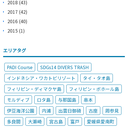
2018 (43)
2017 (42)
2016 (40)
2015 (1)
エリアタグ
PADI Course
SDGs14 DIVERS TRASH
インドネシア・ワカトビリゾート
タイ・タオ島
フィリピン・ディマクヤ島
フィリピン・ボホール島
モルディブ
ロタ島
与那国島
串本
伊豆海洋公園
内浦
出雲日御碕
古座
周参見
多良間
大瀬崎
宮古島
富戸
愛媛県愛南町