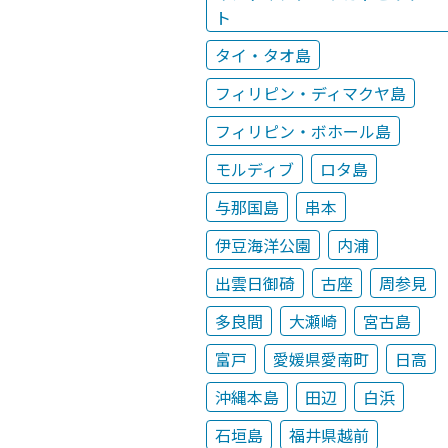
ト
タイ・タオ島
フィリピン・ディマクヤ島
フィリピン・ボホール島
モルディブ
ロタ島
与那国島
串本
伊豆海洋公園
内浦
出雲日御碕
古座
周参見
多良間
大瀬崎
宮古島
富戸
愛媛県愛南町
日高
沖縄本島
田辺
白浜
石垣島
福井県越前