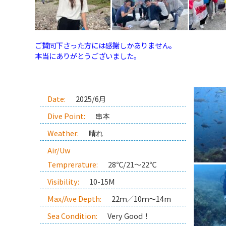
ご賛同下さった方には感謝しかありません。
本当にありがとうございました。
Date:
2025/6月
Dive Point:
串本
Weather:
晴れ
Air/Uw
Temprerature:
28℃/21～22℃
Visibility:
10-15M
Max/Ave Depth:
22ｍ／10ｍ～14m
Sea Condition:
Very Good！