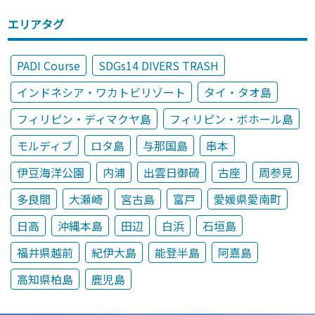
エリアタグ
PADI Course
SDGs14 DIVERS TRASH
インドネシア・ワカトビリゾート
タイ・タオ島
フィリピン・ディマクヤ島
フィリピン・ボホール島
モルディブ
ロタ島
与那国島
串本
伊豆海洋公園
内浦
出雲日御碕
古座
周参見
多良間
大瀬崎
宮古島
富戸
愛媛県愛南町
日高
沖縄本島
田辺
白浜
石垣島
福井県越前
紀伊大島
能登半島
阿嘉島
高知県柏島
鹿児島