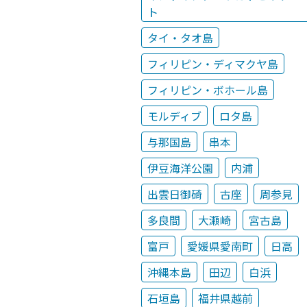
ト
タイ・タオ島
フィリピン・ディマクヤ島
フィリピン・ボホール島
モルディブ
ロタ島
与那国島
串本
伊豆海洋公園
内浦
出雲日御碕
古座
周参見
多良間
大瀬崎
宮古島
富戸
愛媛県愛南町
日高
沖縄本島
田辺
白浜
石垣島
福井県越前