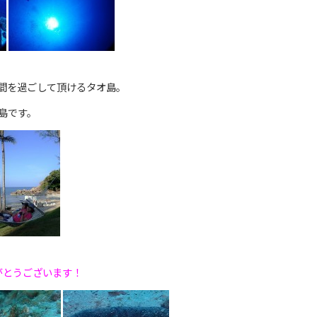
、
間を過ごして頂けるタオ島。
島です。
、
がとうございます！