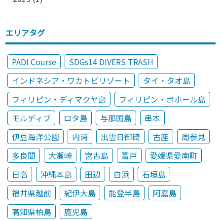
エリアタグ
PADI Course
SDGs14 DIVERS TRASH
インドネシア・ワカトビリゾート
タイ・タオ島
フィリピン・ディマクヤ島
フィリピン・ボホール島
モルディブ
ロタ島
与那国島
串本
伊豆海洋公園
内浦
出雲日御碕
古座
周参見
多良間
大瀬崎
宮古島
富戸
愛媛県愛南町
日高
沖縄本島
田辺
白浜
石垣島
福井県越前
紀伊大島
能登半島
阿嘉島
高知県柏島
鹿児島