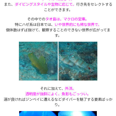
また、
ダイビングスタイルや生物に応じて、
行き先をセレクトする
ことができます。
その中での
タオ島は、マクロの宝庫。
特にハゼ系は日本では、
いや世界的にも稀な世界で、
個体数はずば抜けて、観察することのできない世界が広がってま
す。
それに加えて、
外洋。
透明度が抜群によく、魚影もごっつい。
運が良ければジンベイに遭えるなどダイバーを魅了する要素ばっか
り。