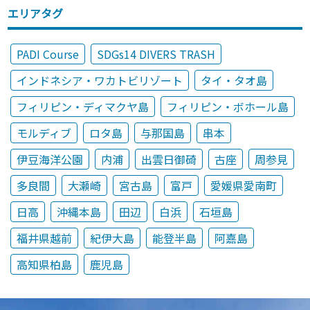
エリアタグ
PADI Course
SDGs14 DIVERS TRASH
インドネシア・ワカトビリゾート
タイ・タオ島
フィリピン・ディマクヤ島
フィリピン・ボホール島
モルディブ
ロタ島
与那国島
串本
伊豆海洋公園
内浦
出雲日御碕
古座
周参見
多良間
大瀬崎
宮古島
富戸
愛媛県愛南町
日高
沖縄本島
田辺
白浜
石垣島
福井県越前
紀伊大島
能登半島
阿嘉島
高知県柏島
鹿児島