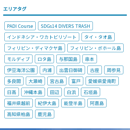
エリアタグ
PADI Course
SDGs14 DIVERS TRASH
インドネシア・ワカトビリゾート
タイ・タオ島
フィリピン・ディマクヤ島
フィリピン・ボホール島
モルディブ
ロタ島
与那国島
串本
伊豆海洋公園
内浦
出雲日御碕
古座
周参見
多良間
大瀬崎
宮古島
富戸
愛媛県愛南町
日高
沖縄本島
田辺
白浜
石垣島
福井県越前
紀伊大島
能登半島
阿嘉島
高知県柏島
鹿児島