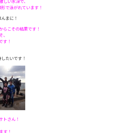
激しい水深で、
線形で泳がれています！
ほんまに！
からこその結果です！
そ、
です！
待したいです！
サトさん！
ます！