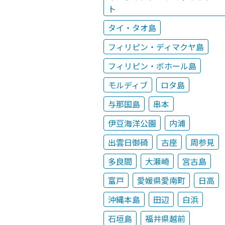
ト
タイ・タオ島
フィリピン・ディマクヤ島
フィリピン・ボホール島
モルディブ
ロタ島
与那国島
串本
伊豆海洋公園
内浦
出雲日御碕
古座
周参見
多良間
大瀬崎
宮古島
富戸
愛媛県愛南町
日高
沖縄本島
田辺
白浜
石垣島
福井県越前