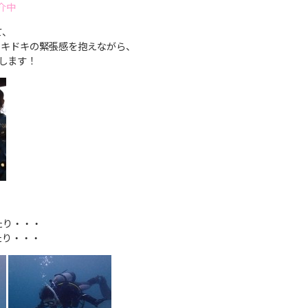
介中
て、
ドキドキの緊張感を抱えながら、
します！
たり・・・
たり・・・