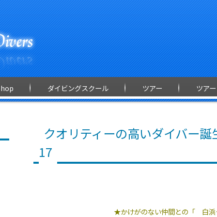
Shop
ダイビングスクール
ツアー
ツアー
クオリティーの高いダイバー誕生！
17
★かけがのない仲間との「 白浜