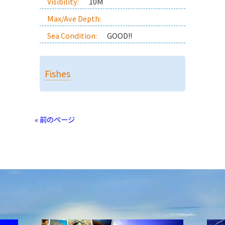
Visibility:
10M
Max/Ave Depth:
Sea Condition:
GOOD!!
Fishes
« 前のページ