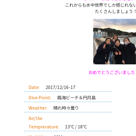
これからも水中世界でしか感じれな
たくさんしましょう
おめでとうございました
Date:
2017/12/16-17
Dive Point:
臨海ビーチ＆円月島
Weather:
晴れ時々曇り
Air/Uw
Temprerature:
13℃ / 18℃