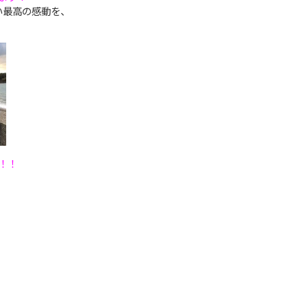
い最高の感動を、
！
！！